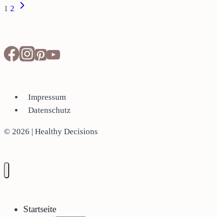
Seitennavigation
Nächste
1
2
Seite
Impressum
Datenschutz
© 2026 | Healthy Decisions
Startseite