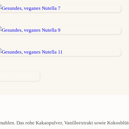
 mein Instagram an
mahlen. Das rohe Kakaopulver, Vanilleextrakt sowie Kokosblüt