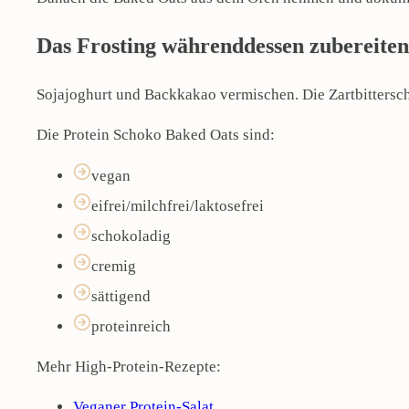
Das Frosting währenddessen zubereiten
Sojajoghurt und Backkakao vermischen. Die Zartbitterscho
Die Protein Schoko Baked Oats sind:
vegan
eifrei/milchfrei/laktosefrei
schokoladig
cremig
sättigend
proteinreich
Mehr High-Protein-Rezepte:
Veganer Protein-Salat