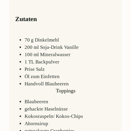
Zutaten
70
g
Dinkelmehl
200
ml
Soja-Drink Vanille
100
ml
Mineralwasser
1
TL
Backpulver
Prise
Salz
Öl
zum Einfetten
Handvoll
Blaubeeren
Toppings
Blaubeeren
gehackte Haselnüsse
Kokosraspeln/ Kokos-Chips
Ahornsirup
getrocknete Cranberries